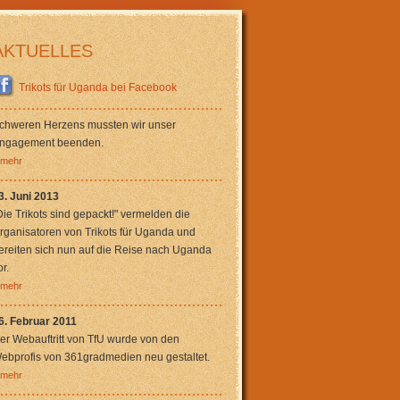
AKTUELLES
Trikots für Uganda bei Facebook
chweren Herzens mussten wir unser
ngagement beenden.
..mehr
3. Juni 2013
Die Trikots sind gepackt!" vermelden die
rganisatoren von Trikots für Uganda und
ereiten sich nun auf die Reise nach Uganda
or.
..mehr
6. Februar 2011
er Webauftritt von TfU wurde von den
ebprofis von 361gradmedien neu gestaltet.
..mehr