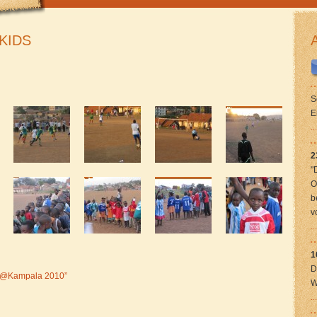
KIDS
S
E
.
2
"
O
b
v
.
1
D
fU@Kampala 2010”
W
.