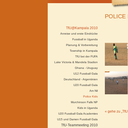
POLICE 
TfU@Kampala 2010
Anreise und erste Eindrücke
Fussball in Uganda
Planung & Vorbereitung
Township in Kampala
TfU bei der FUFA
Lake Victoria & Mandela Stadion
Ghana - Uruguay
U12 Fussball Gala
Deutschland - Argentinien
U20 Fussball Gala
Am Nil
Police Kids
Murchinson Falls NP
Kids in Uganda
« gehe zu „T
U20 Fussball Gala Academies
U15 und Damen Fussball Gala
TfU-Teammeeting 2010